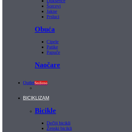
Dukserice
Šorcevi
Jakne
Prsluci
Obuća
Cipele
Patike
Papuče
Naočare
Outlet
Sniženo
BICIKLIZAM
Bicikle
Dečiji bicikli
Ženski bicikli