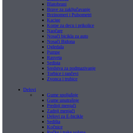
Blatobrani
Brave za zaključavanje
Brzinomeri i Pulsometri
Kacige
Korpe za decu i prikolice
Naočare
Nosači bicikla za auto
Nosači Bidona
Ogledala
Pumpe
Rasveta
Sedista
Sredstva za podmazivanje
Torbice i rančevi
Zvonca i trubice
Delovi
Gume spoljašnje
Gume unutrašnje
Prednji menjači
Zadnji menjači
Delovi za E-bicikle
Sedišta
Kočnice
Ručke i trake volana