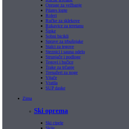
Opruge za vežbanje
Pilates lopte
Roleri
Ručke za sklekove
Rukavice za teretanu
Šipke
Sobni bicikli
Sprave za trbušnjake
Stalci za tegove
Steznici i sauna odelo
Strunjače i podloge
Tegovi i bučice
Trake za trčanje
Trenažeri za noge
Vijače
Vratila
SUP daske
Zima
Ski oprema
Ski cipele
Skije