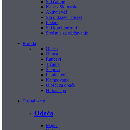
Ski čarape
Kape - Ski maske
Aktivni veš
Ski duksevi - flisevi
Prsluci
Ski kombinezoni
Sredstva za održavanje
Priroda
Odeća
Obuća
Rančevi
Trčanje
Štapovi
Planinarenje
Kampovanje
Ulošci za obuću
Hidratacija
Casual wear
Odeća
Majice