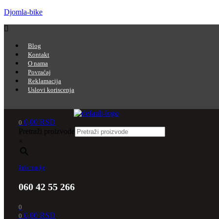
Djomla-bike
Menu
Blog
Kontakt
O nama
Povraćaj
Reklamacija
Uslovi koriscenja
Menu
0,00
RSD
0
Pretraži proizvode
×
Informacije
060 42 55 266
0
0,00
RSD
0