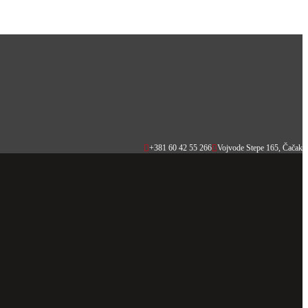
+381 60 42 55 266
Vojvode Stepe 165, Čačak