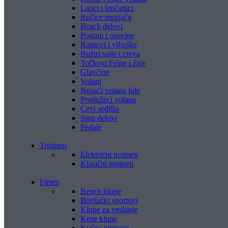
Lanci i lančanici
Ručice menjača
Bosch delovi
Pogoni i osovine
Ramovi i viljuške
Bužiri sajle i creva
Točkovi Felne i žice
Glavčine
Volani
Nosači volana lule
Produžeci volana
Cevi sedišta
Sitni delovi
Pedale
Trotineti
Električni trotineti
Klasični trotineti
Fitnes
Bench klupe
Borilački sportovi
Klupe za veslanje
Kose klupe
Kućne teretane