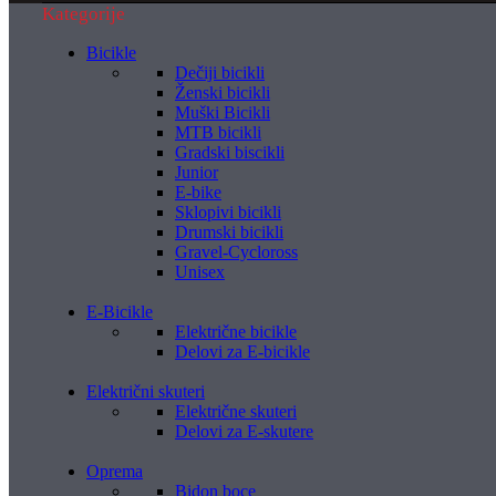
Kategorije
Bicikle
Dečiji bicikli
Ženski bicikli
Muški Bicikli
MTB bicikli
Gradski biscikli
Junior
E-bike
Sklopivi bicikli
Drumski bicikli
Gravel-Cycloross
Unisex
E-Bicikle
Električne bicikle
Delovi za E-bicikle
Električni skuteri
Električne skuteri
Delovi za E-skutere
Oprema
Bidon boce