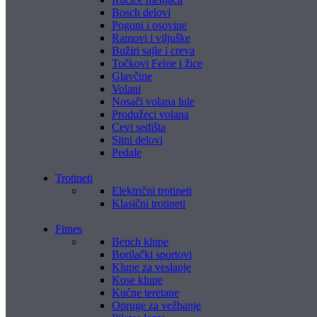
Bosch delovi
Pogoni i osovine
Ramovi i viljuške
Bužiri sajle i creva
Točkovi Felne i žice
Glavčine
Volani
Nosači volana lule
Produžeci volana
Cevi sedišta
Sitni delovi
Pedale
Trotineti
Električni trotineti
Klasični trotineti
Fitnes
Bench klupe
Borilački sportovi
Klupe za veslanje
Kose klupe
Kućne teretane
Opruge za vežbanje