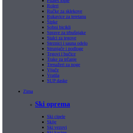
Pilates lopte
Roleri
Ručke za sklekove
Rukavice za teretanu
Šipke
Sobni bicikli
Sprave za trbušnjake
Stalci za tegove
Steznici i sauna odelo
Strunjače i podloge
Tegovi i bučice
Trake za trčanje
Trenažeri za noge
Vijače
Vratila
SUP daske
Zima
Ski oprema
Ski cipele
Skije
Ski vezovi
Ski kacige