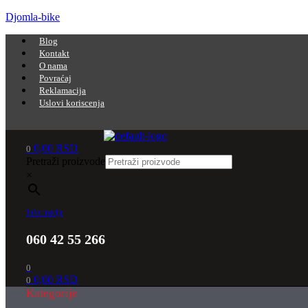
Djomla-bike
Menu
Blog
Kontakt
O nama
Povraćaj
Reklamacija
Uslovi koriscenja
Menu
0,00
RSD
0
Pretraži proizvode
×
Informacije
060 42 55 266
0
0,00
RSD
0
Kategorije