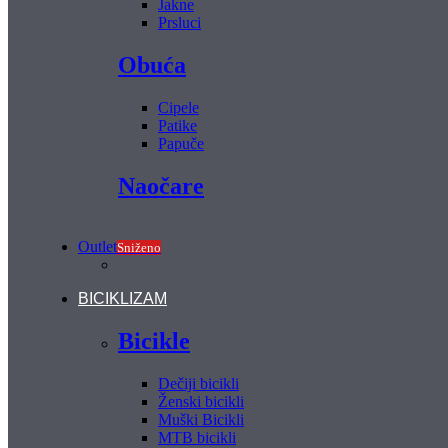
Jakne
Prsluci
Obuća
Cipele
Patike
Papuče
Naočare
Outlet
Sniženo
BICIKLIZAM
Bicikle
Dečiji bicikli
Ženski bicikli
Muški Bicikli
MTB bicikli