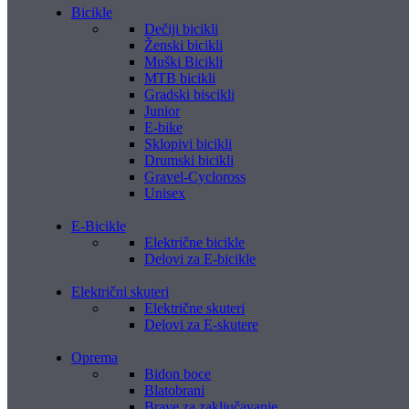
Bicikle
Dečiji bicikli
Ženski bicikli
Muški Bicikli
MTB bicikli
Gradski biscikli
Junior
E-bike
Sklopivi bicikli
Drumski bicikli
Gravel-Cycloross
Unisex
E-Bicikle
Električne bicikle
Delovi za E-bicikle
Električni skuteri
Električne skuteri
Delovi za E-skutere
Oprema
Bidon boce
Blatobrani
Brave za zaključavanje