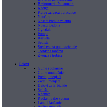
Brzinomeri i Pulsometri
Kacige
Korpe za decu i prikolice
Naočare
Nosači bicikla za auto
Nosači Bidona
Ogledala
Pumpe
Rasveta
Sedista
Sredstva za podmazivanje
Torbice i rančevi
Zvonca i trubice
Delovi
Gume spoljašnje
Gume unutrašnje
Prednji menjači
Zadnji menjači
Delovi za E-bicikle
Sedišta
Kočnice
Ručke i trake volana
Lanci i lančanici
Ručice menjača