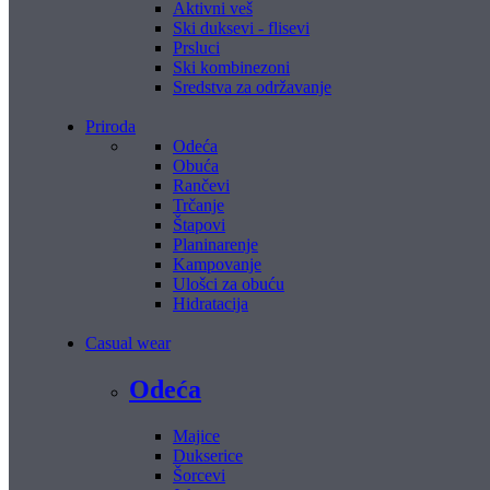
Aktivni veš
Ski duksevi - flisevi
Prsluci
Ski kombinezoni
Sredstva za održavanje
Priroda
Odeća
Obuća
Rančevi
Trčanje
Štapovi
Planinarenje
Kampovanje
Ulošci za obuću
Hidratacija
Casual wear
Odeća
Majice
Dukserice
Šorcevi