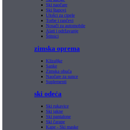
Ski naočare
Ski štapovi
Ulošci za cipele
Torbe i rančevi
Nosači za automobile
Alati i održavanje
Štitnici
zimska oprema
Klizaljke
Sanke
Zimska obuća
Naočare za sunce
Suplementi
ski odeća
Ski rukavice
Ski jakne
Ski pantalone
Ski čarape
Kape - Ski maske