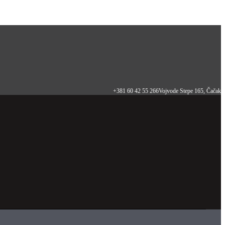
+381 60 42 55 266
Vojvode Stepe 165, Čačak