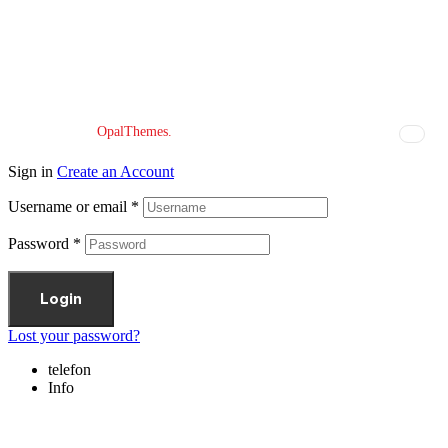
NAČIN PLAĆANJA
Copyright © 2026 Đomla-bike. All Rights Reserved.
Designed by
OpalThemes.
Sign in
Create an Account
Username or email
*
Password
*
Login
Lost your password?
telefon
Info