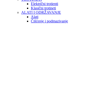
Električni trotienti
Klasični trotineti
ALATI I ODRŽAVANJE
Alati
Čišćenje i podmazivanje