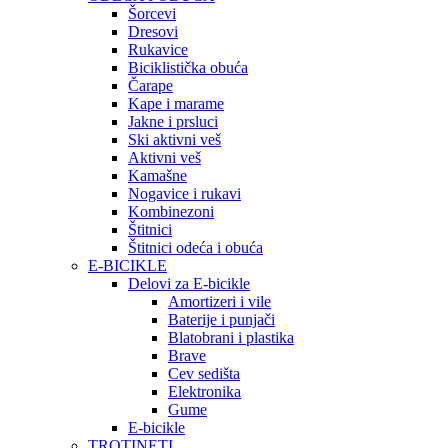
Šorcevi
Dresovi
Rukavice
Biciklistička obuća
Čarape
Kape i marame
Jakne i prsluci
Ski aktivni veš
Aktivni veš
Kamašne
Nogavice i rukavi
Kombinezoni
Štitnici
Štitnici odeća i obuća
E-BICIKLE
Delovi za E-bicikle
Amortizeri i vile
Baterije i punjači
Blatobrani i plastika
Brave
Cev sedišta
Elektronika
Gume
E-bicikle
TROTINETI