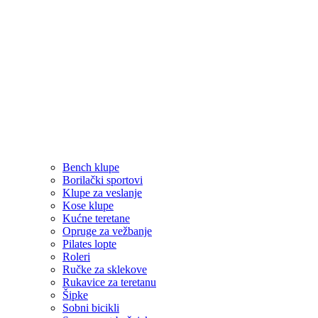
Bench klupe
Borilački sportovi
Klupe za veslanje
Kose klupe
Kućne teretane
Opruge za vežbanje
Pilates lopte
Roleri
Ručke za sklekove
Rukavice za teretanu
Šipke
Sobni bicikli