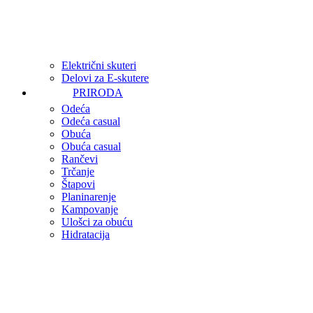
Električni skuteri
Delovi za E-skutere
PRIRODA
Odeća
Odeća casual
Obuća
Obuća casual
Rančevi
Trčanje
Štapovi
Planinarenje
Kampovanje
Ulošci za obuću
Hidratacija