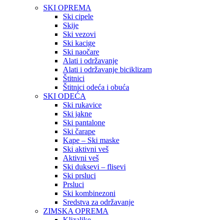
SKI OPREMA
Ski cipele
Skije
Ski vezovi
Ski kacige
Ski naočare
Alati i održavanje
Alati i održavanje biciklizam
Štitnici
Štitnici odeća i obuća
SKI ODEĆA
Ski rukavice
Ski jakne
Ski pantalone
Ski čarape
Kape – Ski maske
Ski aktivni veš
Aktivni veš
Ski duksevi – flisevi
Ski prsluci
Prsluci
Ski kombinezoni
Sredstva za održavanje
ZIMSKA OPREMA
Klizaljke