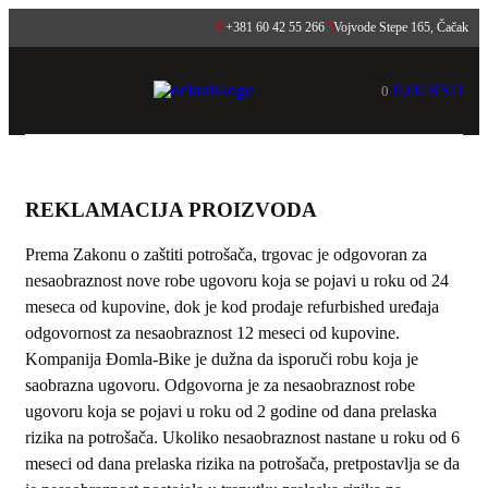
+381 60 42 55 266
Vojvode Stepe 165, Čačak
0,00
RSD
0
REKLAMACIJA PROIZVODA
Prema Zakonu o zaštiti potrošača, trgovac je odgovoran za
nesaobraznost nove robe ugovoru koja se pojavi u roku od 24
meseca od kupovine, dok je kod prodaje refurbished uređaja
odgovornost za nesaobraznost 12 meseci od kupovine.
Kompanija Đomla-Bike je dužna da isporuči robu koja je
saobrazna ugovoru. Odgovorna je za nesaobraznost robe
ugovoru koja se pojavi u roku od 2 godine od dana prelaska
rizika na potrošača. Ukoliko nesaobraznost nastane u roku od 6
meseci od dana prelaska rizika na potrošača, pretpostavlja se da