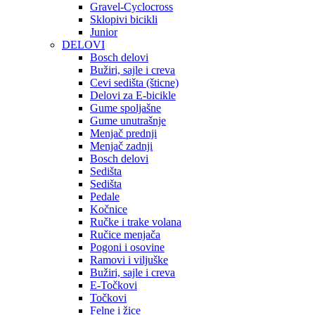
Gravel-Cyclocross
Sklopivi bicikli
Junior
DELOVI
Bosch delovi
Bužiri, sajle i creva
Cevi sedišta (šticne)
Delovi za E-bicikle
Gume spoljašne
Gume unutrašnje
Menjač prednji
Menjač zadnji
Bosch delovi
Sedišta
Sedišta
Pedale
Kočnice
Ručke i trake volana
Ručice menjača
Pogoni i osovine
Ramovi i viljuške
Bužiri, sajle i creva
E-Točkovi
Točkovi
Felne i žice