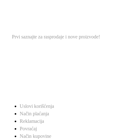
PRIDRUŽITE SE NAŠOJ
MAILING LISTI.
Prvi saznajte za rasprodaje i nove proizvode!
KORISNI LINKOVI
Uslovi korišćenja
Način plaćanja
Reklamacija
Povraćaj
Način kupovine