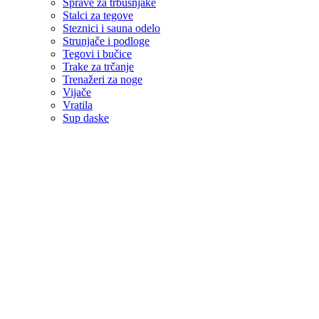
Sprave za trbušnjake
Stalci za tegove
Steznici i sauna odelo
Strunjače i podloge
Tegovi i bučice
Trake za trčanje
Trenažeri za noge
Vijače
Vratila
Sup daske