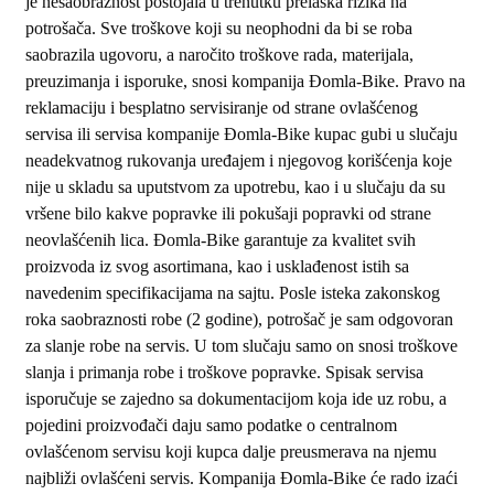
je nesaobraznost postojala u trenutku prelaska rizika na
potrošača. Sve troškove koji su neophodni da bi se roba
saobrazila ugovoru, a naročito troškove rada, materijala,
preuzimanja i isporuke, snosi kompanija Đomla-Bike. Pravo na
reklamaciju i besplatno servisiranje od strane ovlašćenog
servisa ili servisa kompanije Đomla-Bike kupac gubi u slučaju
neadekvatnog rukovanja uređajem i njegovog korišćenja koje
nije u skladu sa uputstvom za upotrebu, kao i u slučaju da su
vršene bilo kakve popravke ili pokušaji popravki od strane
neovlašćenih lica. Đomla-Bike garantuje za kvalitet svih
proizvoda iz svog asortimana, kao i usklađenost istih sa
navedenim specifikacijama na sajtu. Posle isteka zakonskog
roka saobraznosti robe (2 godine), potrošač je sam odgovoran
za slanje robe na servis. U tom slučaju samo on snosi troškove
slanja i primanja robe i troškove popravke. Spisak servisa
isporučuje se zajedno sa dokumentacijom koja ide uz robu, a
pojedini proizvođači daju samo podatke o centralnom
ovlašćenom servisu koji kupca dalje preusmerava na njemu
najbliži ovlašćeni servis. Kompanija Đomla-Bike će rado izaći