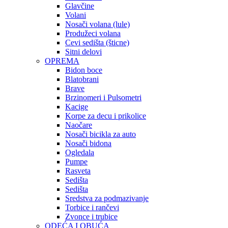
Glavčine
Volani
Nosači volana (lule)
Produžeci volana
Cevi sedišta (šticne)
Sitni delovi
OPREMA
Bidon boce
Blatobrani
Brave
Brzinomeri i Pulsometri
Kacige
Korpe za decu i prikolice
Naočare
Nosači bicikla za auto
Nosači bidona
Ogledala
Pumpe
Rasveta
Sedišta
Sedišta
Sredstva za podmazivanje
Torbice i rančevi
Zvonce i trubice
ODEĆA I OBUĆA