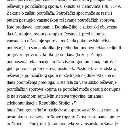
rešavanje potrošačkog spora, u skladu sa članovima 148. i 149.
Zakona o zaštiti potrošača. Potrošački spor može se rešiti i
putem postupka vansudskog rešavanja potrošačkih sporova.
Kao prodavac, kompanija Đomla-Bike je zakonski obavezna
da učestvuje u ovom postupku. Postupak pred telom za
vansudsko rešavanje sporova može da pokrene isključivo
potrošač, i to samo ukoliko je prethodno podneo reklamaciju ili
prigovor trgovcu. Ukoliko je od dana (bezuspešnog)
podnošenja reklamacije prošla više od godinu dana, potrošač
gubi pravo da pokrene ovaj postupak. Postupak vansudskog
rešavanja potrošačkog spora može trajati najduže 90 dana od
dana podnošenja predloga. Lista tela za vansudsko rešavanje
potrošačkih sporova kojima se potrošač može obratiti dostupna
je na zvaničnom sajtu Ministarstva trgovine, turizma i
telekomunikacija Republike Srbije: 🔗
https://mtt.gov.rs/informacije/zastita-potrosaca/ Svaka strana u
postupku snosi svoje troškove (npr. troškove zastupanja, putne
troškove i slično), dok je sam rad tela za vansudsko rešavanje