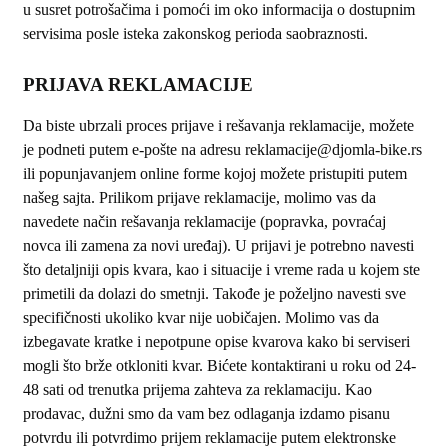
u susret potrošačima i pomoći im oko informacija o dostupnim
servisima posle isteka zakonskog perioda saobraznosti.
PRIJAVA REKLAMACIJE
Da biste ubrzali proces prijave i rešavanja reklamacije, možete
je podneti putem e-pošte na adresu reklamacije@djomla-bike.rs
ili popunjavanjem online forme kojoj možete pristupiti putem
našeg sajta. Prilikom prijave reklamacije, molimo vas da
navedete način rešavanja reklamacije (popravka, povraćaj
novca ili zamena za novi uređaj). U prijavi je potrebno navesti
što detaljniji opis kvara, kao i situacije i vreme rada u kojem ste
primetili da dolazi do smetnji. Takođe je poželjno navesti sve
specifičnosti ukoliko kvar nije uobičajen. Molimo vas da
izbegavate kratke i nepotpune opise kvarova kako bi serviseri
mogli što brže otkloniti kvar. Bićete kontaktirani u roku od 24-
48 sati od trenutka prijema zahteva za reklamaciju. Kao
prodavac, dužni smo da vam bez odlaganja izdamo pisanu
potvrdu ili potvrdimo prijem reklamacije putem elektronske