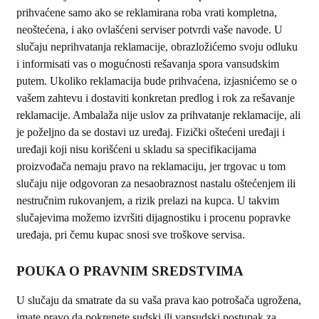
prihvaćene samo ako se reklamirana roba vrati kompletna,
neoštećena, i ako ovlašćeni serviser potvrdi vaše navode. U
slučaju neprihvatanja reklamacije, obrazložićemo svoju odluku
i informisati vas o mogućnosti rešavanja spora vansudskim
putem. Ukoliko reklamacija bude prihvaćena, izjasnićemo se o
vašem zahtevu i dostaviti konkretan predlog i rok za rešavanje
reklamacije. Ambalaža nije uslov za prihvatanje reklamacije, ali
je poželjno da se dostavi uz uređaj. Fizički oštećeni uređaji i
uređaji koji nisu korišćeni u skladu sa specifikacijama
proizvođača nemaju pravo na reklamaciju, jer trgovac u tom
slučaju nije odgovoran za nesaobraznost nastalu oštećenjem ili
nestručnim rukovanjem, a rizik prelazi na kupca. U takvim
slučajevima možemo izvršiti dijagnostiku i procenu popravke
uređaja, pri čemu kupac snosi sve troškove servisa.
POUKA O PRAVNIM SREDSTVIMA
U slučaju da smatrate da su vaša prava kao potrošača ugrožena,
imate pravo da pokrenete sudski ili vansudski postupak za