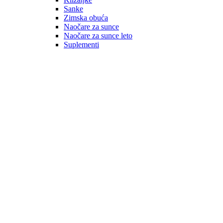
Sanke
Zimska obuća
Naočare za sunce
Naočare za sunce leto
Suplementi