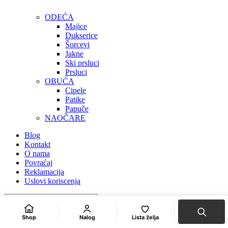
ODEĆA
Majice
Dukserice
Šorcevi
Jakne
Ski prsluci
Prsluci
OBUĆA
Cipele
Patike
Papuče
NAOČARE
Blog
Kontakt
O nama
Povraćaj
Reklamacija
Uslovi koriscenja
Shop
Nalog
Lista želja
Hide similarities