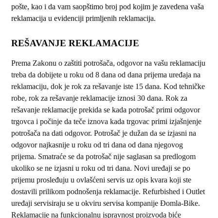
pošte, kao i da vam saopštimo broj pod kojim je zavedena vaša
reklamacija u evidenciji primljenih reklamacija.
REŠAVANJE REKLAMACIJE
Prema Zakonu o zaštiti potrošača, odgovor na vašu reklamaciju
treba da dobijete u roku od 8 dana od dana prijema uređaja na
reklamaciju, dok je rok za rešavanje iste 15 dana. Kod tehničke
robe, rok za rešavanje reklamacije iznosi 30 dana. Rok za
rešavanje reklamacije prekida se kada potrošač primi odgovor
trgovca i počinje da teče iznova kada trgovac primi izjašnjenje
potrošača na dati odgovor. Potrošač je dužan da se izjasni na
odgovor najkasnije u roku od tri dana od dana njegovog
prijema. Smatraće se da potrošač nije saglasan sa predlogom
ukoliko se ne izjasni u roku od tri dana. Novi uređaji se po
prijemu prosleđuju u ovlašćeni servis uz opis kvara koji ste
dostavili prilikom podnošenja reklamacije. Refurbished i Outlet
uređaji servisiraju se u okviru servisa kompanije Đomla-Bike.
Reklamacije na funkcionalnu ispravnost proizvoda biće