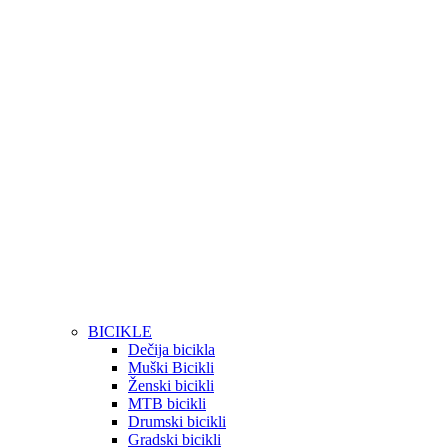
BICIKLE
Dečija bicikla
Muški Bicikli
Ženski bicikli
MTB bicikli
Drumski bicikli
Gradski bicikli