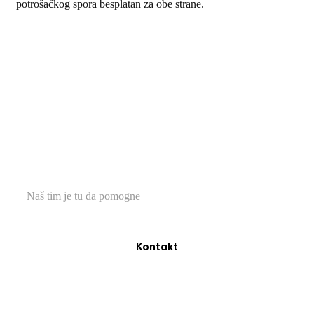
potrošačkog spora besplatan za obe strane.
TREBA VAM POMOĆ?
Naš tim je tu da pomogne
Kontakt