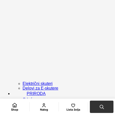
Električni skuteri
Delovi za E-skutere
PRIRODA
Odeća
Odeća casual
Obuća
Shop
Nalog
Lista želja
Obuća casual