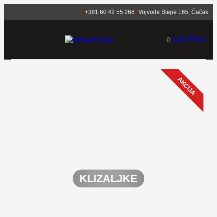
+381 60 42 55 266
Vojvode Stepe 165, Čačak
0,00
RSD
0
AKCIJA
KLIZALJKE