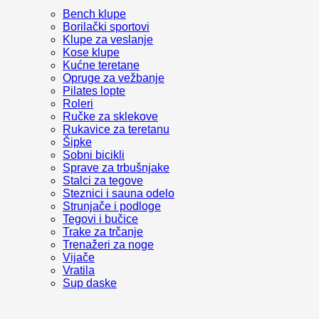
Bench klupe
Borilački sportovi
Klupe za veslanje
Kose klupe
Kućne teretane
Opruge za vežbanje
Pilates lopte
Roleri
Ručke za sklekove
Rukavice za teretanu
Šipke
Sobni bicikli
Sprave za trbušnjake
Stalci za tegove
Steznici i sauna odelo
Strunjače i podloge
Tegovi i bučice
Trake za trčanje
Trenažeri za noge
Vijače
Vratila
Sup daske