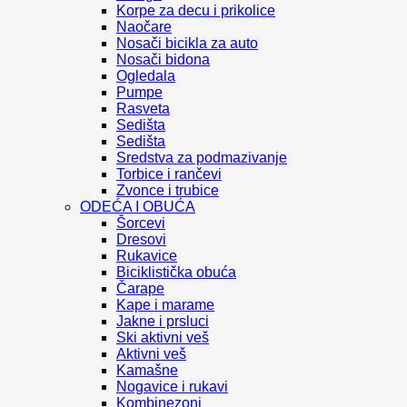
Korpe za decu i prikolice
Naočare
Nosači bicikla za auto
Nosači bidona
Ogledala
Pumpe
Rasveta
Sedišta
Sedišta
Sredstva za podmazivanje
Torbice i rančevi
Zvonce i trubice
ODEĆA I OBUĆA
Šorcevi
Dresovi
Rukavice
Biciklistička obuća
Čarape
Kape i marame
Jakne i prsluci
Ski aktivni veš
Aktivni veš
Kamašne
Nogavice i rukavi
Kombinezoni