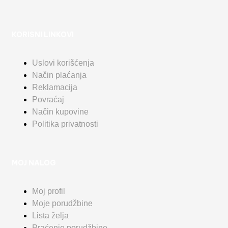
KORISNI LINKOVI
Uslovi korišćenja
Način plaćanja
Reklamacija
Povraćaj
Način kupovine
Politika privatnosti
MOJ NALOG
Moj profil
Moje porudžbine
Lista želja
Praćenje porudžbine