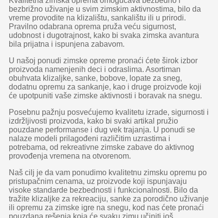
Kvalitetna zimska oprema omogućava bezbedno i
bezbrižno uživanje u svim zimskim aktivnostima, bilo da
vreme provodite na klizalištu, sankalištu ili u prirodi.
Pravilno odabrana oprema pruža veću sigurnost,
udobnost i dugotrajnost, kako bi svaka zimska avantura
bila prijatna i ispunjena zabavom.
U našoj ponudi zimske opreme pronaći ćete širok izbor
proizvoda namenjenih deci i odraslima. Asortiman
obuhvata klizaljke, sanke, bobove, lopate za sneg,
dodatnu opremu za sankanje, kao i druge proizvode koji
će upotpuniti vaše zimske aktivnosti i boravak na snegu.
Posebnu pažnju posvećujemo kvalitetu izrade, sigurnosti i
izdržljivosti proizvoda, kako bi svaki artikal pružio
pouzdane performanse i dug vek trajanja. U ponudi se
nalaze modeli prilagođeni različitim uzrastima i
potrebama, od rekreativne zimske zabave do aktivnog
provođenja vremena na otvorenom.
Naš cilj je da vam ponudimo kvalitetnu zimsku opremu po
pristupačnim cenama, uz proizvode koji ispunjavaju
visoke standarde bezbednosti i funkcionalnosti. Bilo da
tražite klizaljke za rekreaciju, sanke za porodično uživanje
ili opremu za zimske igre na snegu, kod nas ćete pronaći
pouzdana rešenja koja će svaku zimu učiniti još