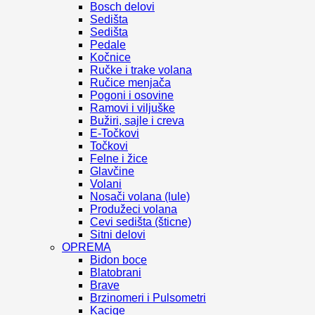
Bosch delovi
Sedišta
Sedišta
Pedale
Kočnice
Ručke i trake volana
Ručice menjača
Pogoni i osovine
Ramovi i viljuške
Bužiri, sajle i creva
E-Točkovi
Točkovi
Felne i žice
Glavčine
Volani
Nosači volana (lule)
Produžeci volana
Cevi sedišta (šticne)
Sitni delovi
OPREMA
Bidon boce
Blatobrani
Brave
Brzinomeri i Pulsometri
Kacige