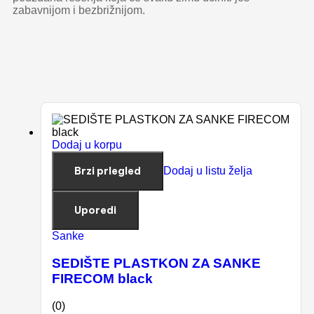
zabavnijom i bezbrižnijom.
Dodaj u korpu
Brzi prlegled
Dodaj u listu želja
Uporedi
Sanke
SEDIŠTE PLASTKON ZA SANKE
FIRECOM black
(0)