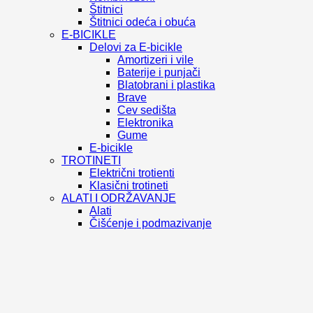
Štitnici
Štitnici odeća i obuća
E-BICIKLE
Delovi za E-bicikle
Amortizeri i vile
Baterije i punjači
Blatobrani i plastika
Brave
Cev sedišta
Elektronika
Gume
E-bicikle
TROTINETI
Električni trotienti
Klasični trotineti
ALATI I ODRŽAVANJE
Alati
Čišćenje i podmazivanje