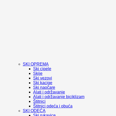
SKI OPREMA
Ski cipele
Skije
Ski vezovi
Ski kacige
Ski naočare
Alati i održavanje
Alati i održavanje biciklizam
Štitnici
Štitnici odeća i obuća
SKI ODEĆA
Ski rukavice