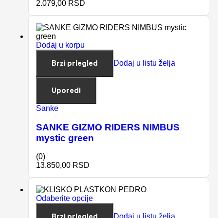
2.079,00
RSD
Dodaj u korpu
Brzi prlegled
Dodaj u listu želja
Uporedi
Sanke
SANKE GIZMO RIDERS NIMBUS
mystic green
(0)
13.850,00
RSD
Odaberite opcije
Brzi prlegled
Dodaj u listu želja