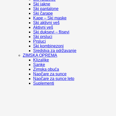
Ski jakne
Ski pantalone
Ski čarape
Kape – Ski maske
Ski aktivni veš
Aktivni veš
Ski duksevi – flisevi
Ski prsluci
Prsluci
Ski kombinezoni
Sredstva za održavanje
ZIMSKA OPREMA
Klizaljke
Sanke
Zimska obuća
Naočare za sunce
Naočare za sunce leto
Suplementi