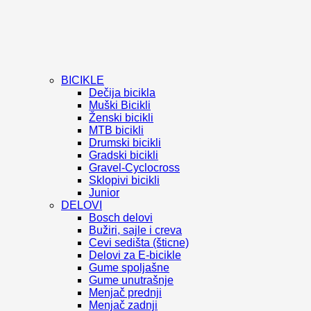
BICIKLE
Dečija bicikla
Muški Bicikli
Ženski bicikli
MTB bicikli
Drumski bicikli
Gradski bicikli
Gravel-Cyclocross
Sklopivi bicikli
Junior
DELOVI
Bosch delovi
Bužiri, sajle i creva
Cevi sedišta (šticne)
Delovi za E-bicikle
Gume spoljašne
Gume unutrašnje
Menjač prednji
Menjač zadnji