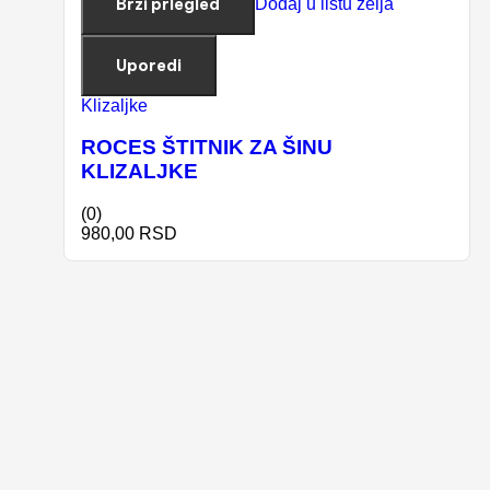
Brzi prlegled
Dodaj u listu želja
Uporedi
Klizaljke
ROCES ŠTITNIK ZA ŠINU
KLIZALJKE
(0)
980,00
RSD