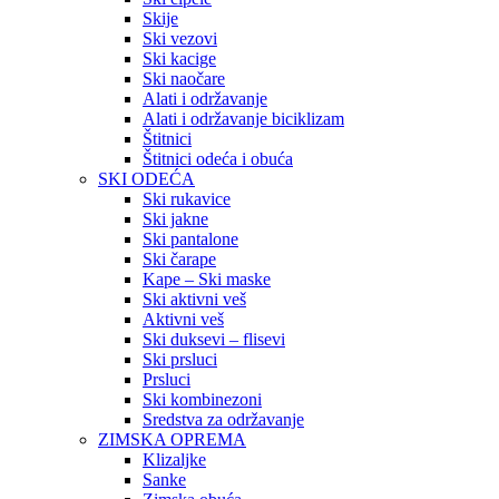
Skije
Ski vezovi
Ski kacige
Ski naočare
Alati i održavanje
Alati i održavanje biciklizam
Štitnici
Štitnici odeća i obuća
SKI ODEĆA
Ski rukavice
Ski jakne
Ski pantalone
Ski čarape
Kape – Ski maske
Ski aktivni veš
Aktivni veš
Ski duksevi – flisevi
Ski prsluci
Prsluci
Ski kombinezoni
Sredstva za održavanje
ZIMSKA OPREMA
Klizaljke
Sanke