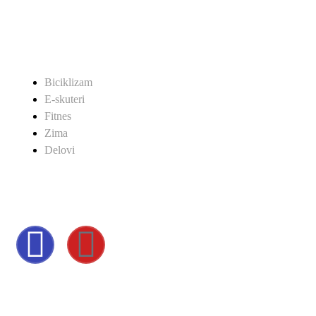
SHOP
Biciklizam
E-skuteri
Fitnes
Zima
Delovi
POVEŽITE SE SA NAMA
NAČIN PLAĆANJA