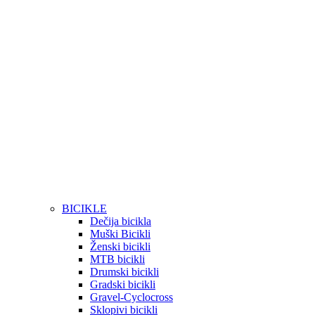
BICIKLE
Dečija bicikla
Muški Bicikli
Ženski bicikli
MTB bicikli
Drumski bicikli
Gradski bicikli
Gravel-Cyclocross
Sklopivi bicikli