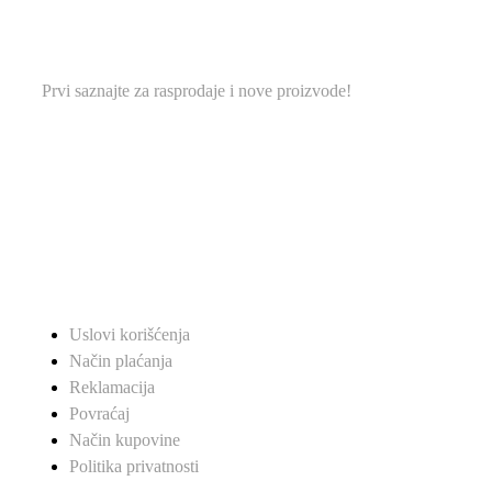
PRIDRUŽITE SE NAŠOJ
MAILING LISTI.
Prvi saznajte za rasprodaje i nove proizvode!
KORISNI LINKOVI
Uslovi korišćenja
Način plaćanja
Reklamacija
Povraćaj
Način kupovine
Politika privatnosti