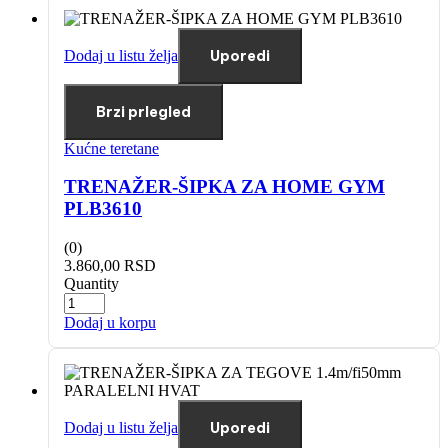
Dodaj u listu želja
Uporedi
Brzi prlegled
Kućne teretane
TRENAŽER-ŠIPKA ZA HOME GYM
PLB3610
(0)
3.860,00
RSD
Quantity
Dodaj u korpu
Dodaj u listu želja
Uporedi