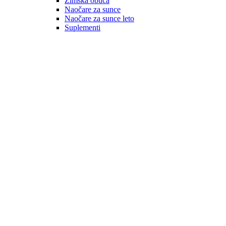
Zimska obuća
Naočare za sunce
Naočare za sunce leto
Suplementi