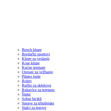
Bench klupe
Borilački sportovi
Klupe za veslanje
Kose klupe
Kućne teretane
Opruge za vežbanje
Pilates lopte
Roleri
Ručke za sklekove
Rukavice za teretanu
Šipke
Sobni bicikli
Sprave za trbušnjake
Stalci za tegove