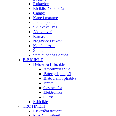
Rukavice
Biciklistička obuća
Čarape
Kape i marame
Jakne i prsluci
Ski aktivni veš
Aktivni veš
Kamašne
Nogavice i rukavi
Kombinezoni
Štitnici
Štitnici odeća i obuća
E-BICIKLE
Delovi za E-bicikle
Amortizeri i vile
Baterije i punjači
Blatobrani i plastika
Brave
Cev sedišta
Elektronika
Gume
E-bicikle
TROTINETI
Električni trotienti
Klasični trotineti