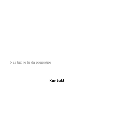
TREBA VAM POMOĆ?
Naš tim je tu da pomogne
Kontakt