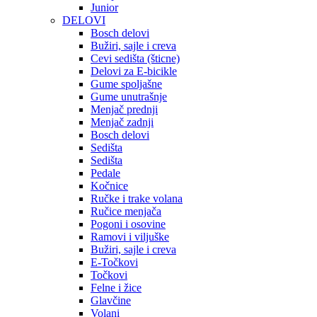
Junior
DELOVI
Bosch delovi
Bužiri, sajle i creva
Cevi sedišta (šticne)
Delovi za E-bicikle
Gume spoljašne
Gume unutrašnje
Menjač prednji
Menjač zadnji
Bosch delovi
Sedišta
Sedišta
Pedale
Kočnice
Ručke i trake volana
Ručice menjača
Pogoni i osovine
Ramovi i viljuške
Bužiri, sajle i creva
E-Točkovi
Točkovi
Felne i žice
Glavčine
Volani