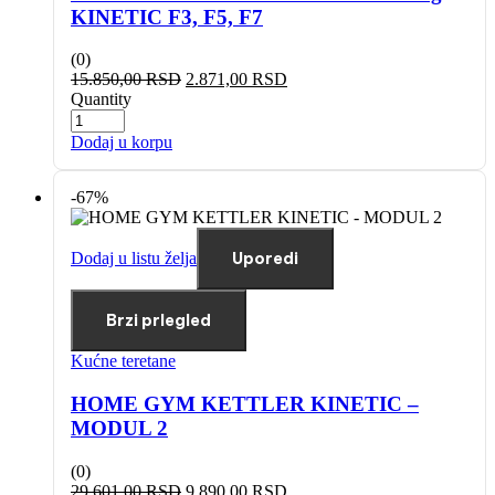
KINETIC F3, F5, F7
(0)
15.850,00
RSD
2.871,00
RSD
Quantity
Dodaj u korpu
-67%
Dodaj u listu želja
Uporedi
Brzi prlegled
Kućne teretane
HOME GYM KETTLER KINETIC –
MODUL 2
(0)
29.601,00
RSD
9.890,00
RSD