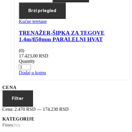
Brzi prlegled
Kućne teretane
TRENAŽER-ŠIPKA ZA TEGOVE
1.4m/fi50mm PARALELNI HVAT
(0)
17.423,00
RSD
Quantity
Dodaj u korpu
CENA
Filter
Cena:
2.470 RSD
—
174.230 RSD
KATEGORIJE
Fitnes
(311)