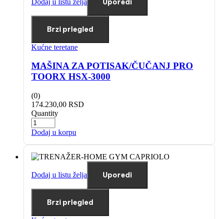
Dodaj u listu želja
Uporedi
Brzi prlegled
Kućne teretane
MAŠINA ZA POTISAK/ČUČANJ PRO
TOORX HSX-3000
(0)
174.230,00
RSD
Quantity
Dodaj u korpu
Dodaj u listu želja
Uporedi
Brzi prlegled