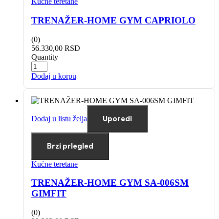
Kućne teretane
TRENAŽER-HOME GYM CAPRIOLO
(0)
56.330,00
RSD
Quantity
Dodaj u korpu
Dodaj u listu želja
Uporedi
Brzi prlegled
Kućne teretane
TRENAŽER-HOME GYM SA-006SM
GIMFIT
(0)