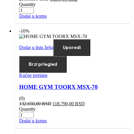
Quantity
Dodaj u korpu
-10%
Dodaj u listu želja
Uporedi
Brzi prlegled
Kućne teretane
HOME GYM TOORX MSX-70
(0)
132.650,00
RSD
118.790,00
RSD
Quantity
Dodaj u korpu