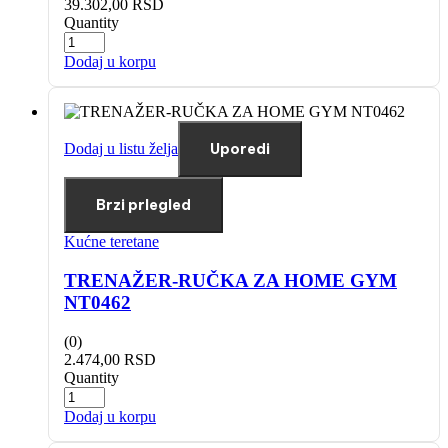
39.302,00
RSD
Quantity
Dodaj u korpu
Dodaj u listu želja
Uporedi
Brzi prlegled
Kućne teretane
TRENAŽER-RUČKA ZA HOME GYM
NT0462
(0)
2.474,00
RSD
Quantity
Dodaj u korpu