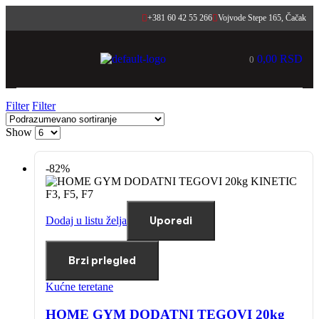
+381 60 42 55 266
Vojvode Stepe 165, Čačak
0,00
RSD
0
Filter
Filter
Show
-82%
Dodaj u listu želja
Uporedi
Brzi prlegled
Kućne teretane
HOME GYM DODATNI TEGOVI 20kg