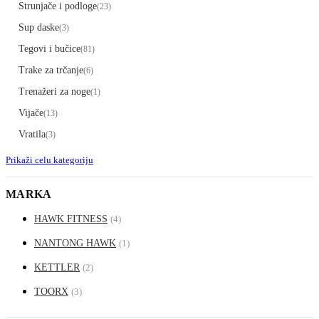
Strunjače i podloge
(23)
Sup daske
(3)
Tegovi i bučice
(81)
Trake za trčanje
(6)
Trenažeri za noge
(1)
Vijače
(13)
Vratila
(3)
Prikaži celu kategoriju
MARKA
HAWK FITNESS
(4)
NANTONG HAWK
(1)
KETTLER
(2)
TOORX
(3)