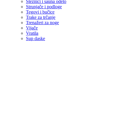
Steznici i sauna odelo
Strunjače i podloge
Tegovi i bučice
Trake za trčanje
Trenažeri za noge
Vijače
Vratila
Sup daske