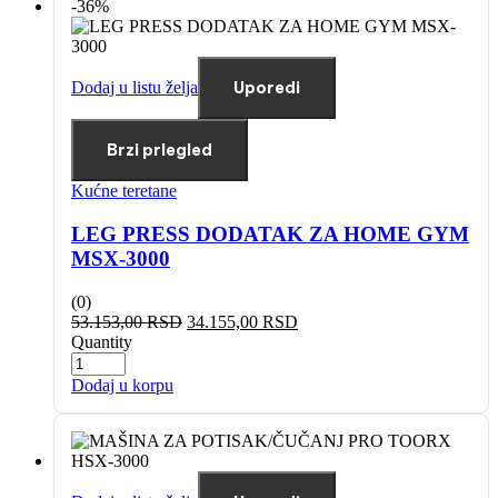
-36%
Dodaj u listu želja
Uporedi
Brzi prlegled
Kućne teretane
LEG PRESS DODATAK ZA HOME GYM
MSX-3000
(0)
53.153,00
RSD
34.155,00
RSD
Quantity
Dodaj u korpu