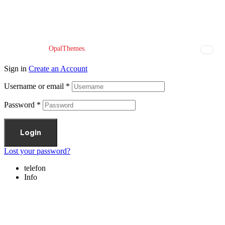
Copyright © 2026 Đomla-bike. All Rights Reserved.
Designed by
OpalThemes.
Sign in
Create an Account
Username or email
*
Password
*
Login
Lost your password?
telefon
Info