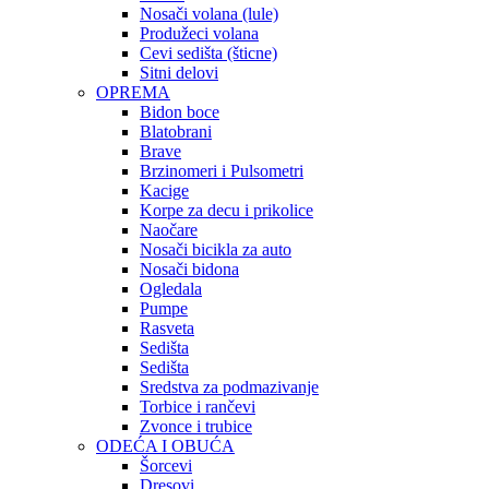
Nosači volana (lule)
Produžeci volana
Cevi sedišta (šticne)
Sitni delovi
OPREMA
Bidon boce
Blatobrani
Brave
Brzinomeri i Pulsometri
Kacige
Korpe za decu i prikolice
Naočare
Nosači bicikla za auto
Nosači bidona
Ogledala
Pumpe
Rasveta
Sedišta
Sedišta
Sredstva za podmazivanje
Torbice i rančevi
Zvonce i trubice
ODEĆA I OBUĆA
Šorcevi
Dresovi