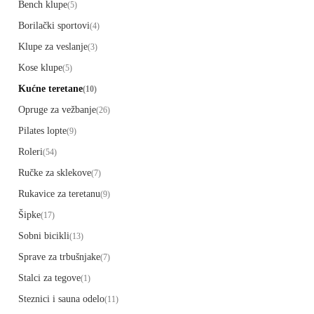
Bench klupe
(5)
Borilački sportovi
(4)
Klupe za veslanje
(3)
Kose klupe
(5)
Kućne teretane
(10)
Opruge za vežbanje
(26)
Pilates lopte
(9)
Roleri
(54)
Ručke za sklekove
(7)
Rukavice za teretanu
(9)
Šipke
(17)
Sobni bicikli
(13)
Sprave za trbušnjake
(7)
Stalci za tegove
(1)
Steznici i sauna odelo
(11)