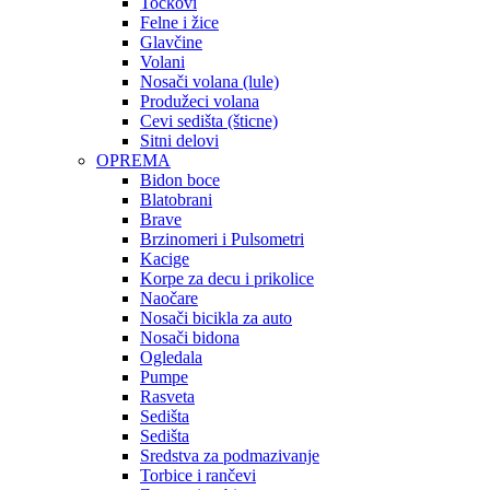
Točkovi
Felne i žice
Glavčine
Volani
Nosači volana (lule)
Produžeci volana
Cevi sedišta (šticne)
Sitni delovi
OPREMA
Bidon boce
Blatobrani
Brave
Brzinomeri i Pulsometri
Kacige
Korpe za decu i prikolice
Naočare
Nosači bicikla za auto
Nosači bidona
Ogledala
Pumpe
Rasveta
Sedišta
Sedišta
Sredstva za podmazivanje
Torbice i rančevi