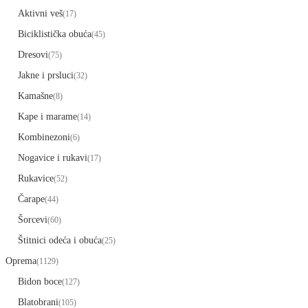
Aktivni veš
(17)
Biciklistička obuća
(45)
Dresovi
(75)
Jakne i prsluci
(32)
Kamašne
(8)
Kape i marame
(14)
Kombinezoni
(6)
Nogavice i rukavi
(17)
Rukavice
(52)
Čarape
(44)
Šorcevi
(60)
Štitnici odeća i obuća
(25)
Oprema
(1129)
Bidon boce
(127)
Blatobrani
(105)