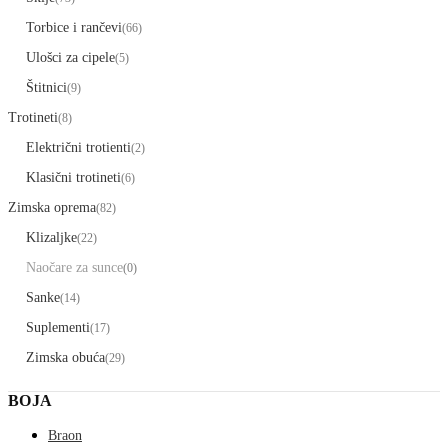
Torbice i rančevi
(66)
Ulošci za cipele
(5)
Štitnici
(9)
Trotineti
(8)
Električni trotienti
(2)
Klasični trotineti
(6)
Zimska oprema
(82)
Klizaljke
(22)
Naočare za sunce
(0)
Sanke
(14)
Suplementi
(17)
Zimska obuća
(29)
BOJA
Braon