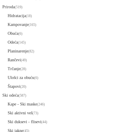
Priroda
(519)
Hidratacija
(18)
Kampovanje
(165)
Obuća
(6)
Odeća
(145)
Planinarenje
(82)
Rančevi
(49)
Trčanje
(28)
Ulošci za obuću
(6)
Štapovi
(20)
Ski odeća
(587)
Kape - Ski maske
(246)
Ski aktivni veš
(73)
Ski duksevi - flisevi
(44)
Ski jakne
(45)