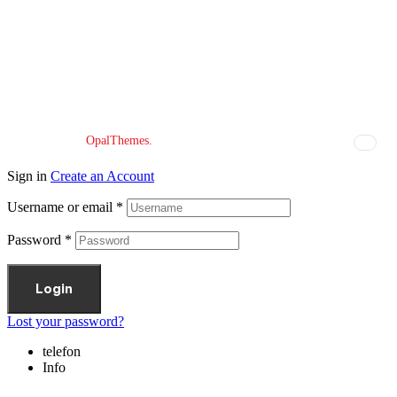
NAČIN PLAĆANJA
Copyright © 2026 Đomla-bike. All Rights Reserved.
Designed by
OpalThemes.
Sign in
Create an Account
Username or email
*
Password
*
Login
Lost your password?
telefon
Info