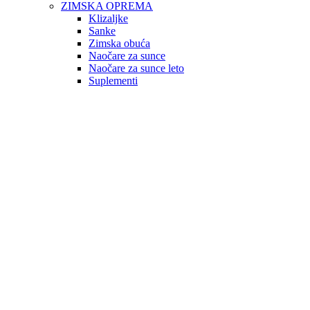
ZIMSKA OPREMA
Klizaljke
Sanke
Zimska obuća
Naočare za sunce
Naočare za sunce leto
Suplementi