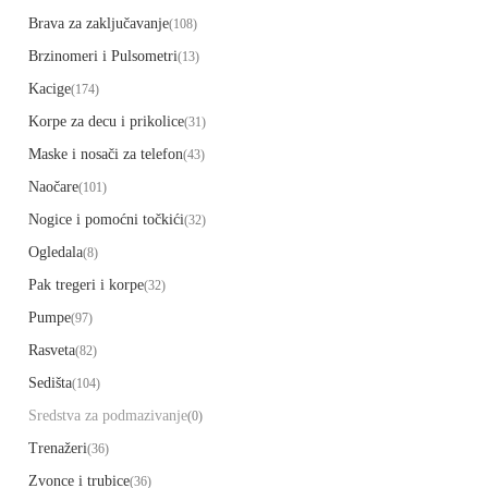
Brava za zaključavanje
(108)
Brzinomeri i Pulsometri
(13)
Kacige
(174)
Korpe za decu i prikolice
(31)
Maske i nosači za telefon
(43)
Naočare
(101)
Nogice i pomoćni točkići
(32)
Ogledala
(8)
Pak tregeri i korpe
(32)
Pumpe
(97)
Rasveta
(82)
Sedišta
(104)
Sredstva za podmazivanje
(0)
Trenažeri
(36)
Zvonce i trubice
(36)