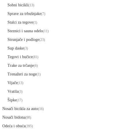
Sobni bicikli
(13)
Sprave za trbušnjake
(7)
Stalci za tegove
(1)
Steznici i sauna odelo
(11)
Strunjače i podloge
(23)
Sup daske
(3)
Tegovi i bučice
(81)
Trake za trčanje
(6)
Trenažeri za noge
(1)
Vijače
(13)
Vratila
(3)
Šipke
(17)
Nosači bicikla za auto
(16)
Nosači bidona
(98)
Odeća i obuća
(395)