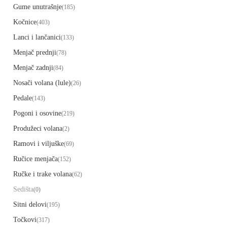
Gume unutrašnje
(185)
Kočnice
(403)
Lanci i lančanici
(133)
Menjač prednji
(78)
Menjač zadnji
(84)
Nosači volana (lule)
(26)
Pedale
(143)
Pogoni i osovine
(219)
Produžeci volana
(2)
Ramovi i viljuške
(69)
Ručice menjača
(152)
Ručke i trake volana
(62)
Sedišta
(0)
Sitni delovi
(195)
Točkovi
(317)