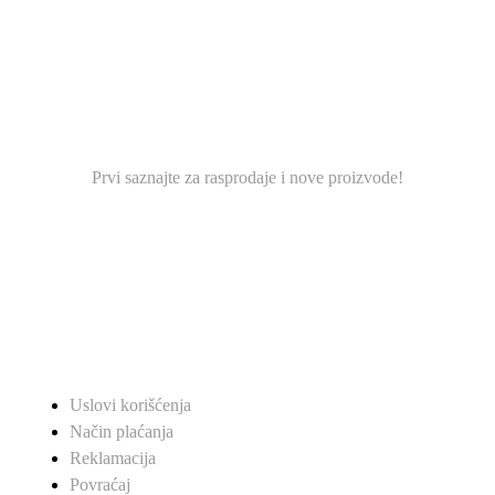
PRIDRUŽITE SE NAŠOJ
MAILING LISTI.
Prvi saznajte za rasprodaje i nove proizvode!
KORISNI LINKOVI
Uslovi korišćenja
Način plaćanja
Reklamacija
Povraćaj