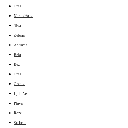
Crna
Narandžasta
Siva
Zelena
Antracit
Bela
Bež
Crna
Crvena
Ljubičasta
Plava
Roze
Srebrna