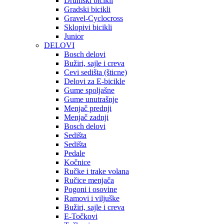
Drumski bicikli
Gradski bicikli
Gravel-Cyclocross
Sklopivi bicikli
Junior
DELOVI
Bosch delovi
Bužiri, sajle i creva
Cevi sedišta (šticne)
Delovi za E-bicikle
Gume spoljašne
Gume unutrašnje
Menjač prednji
Menjač zadnji
Bosch delovi
Sedišta
Sedišta
Pedale
Kočnice
Ručke i trake volana
Ručice menjača
Pogoni i osovine
Ramovi i viljuške
Bužiri, sajle i creva
E-Točkovi