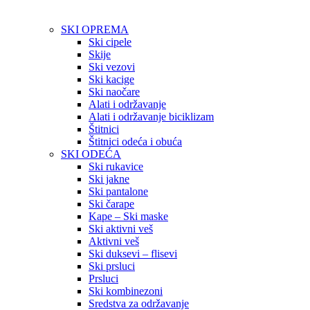
SKI OPREMA
Ski cipele
Skije
Ski vezovi
Ski kacige
Ski naočare
Alati i održavanje
Alati i održavanje biciklizam
Štitnici
Štitnici odeća i obuća
SKI ODEĆA
Ski rukavice
Ski jakne
Ski pantalone
Ski čarape
Kape – Ski maske
Ski aktivni veš
Aktivni veš
Ski duksevi – flisevi
Ski prsluci
Prsluci
Ski kombinezoni
Sredstva za održavanje