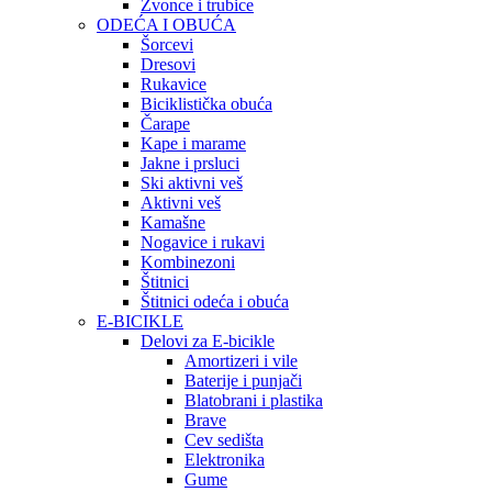
Zvonce i trubice
ODEĆA I OBUĆA
Šorcevi
Dresovi
Rukavice
Biciklistička obuća
Čarape
Kape i marame
Jakne i prsluci
Ski aktivni veš
Aktivni veš
Kamašne
Nogavice i rukavi
Kombinezoni
Štitnici
Štitnici odeća i obuća
E-BICIKLE
Delovi za E-bicikle
Amortizeri i vile
Baterije i punjači
Blatobrani i plastika
Brave
Cev sedišta
Elektronika
Gume