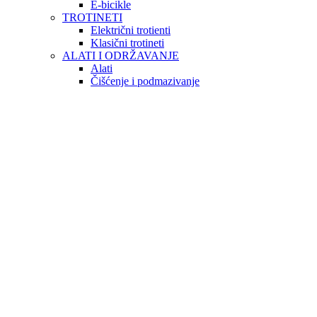
E-bicikle
TROTINETI
Električni trotienti
Klasični trotineti
ALATI I ODRŽAVANJE
Alati
Čišćenje i podmazivanje