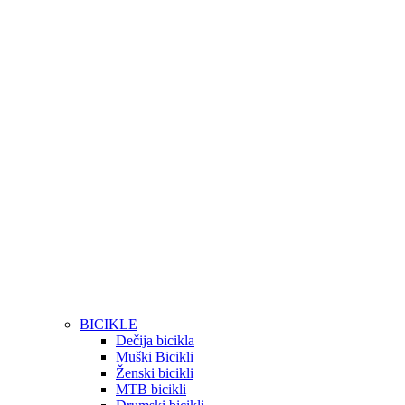
BICIKLE
Dečija bicikla
Muški Bicikli
Ženski bicikli
MTB bicikli