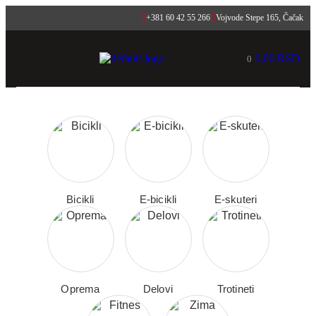
+381 60 42 55 266
Vojvode Stepe 165, Čačak
0,00
RSD
0
Bicikli
E-bicikli
E-skuteri
Oprema
Delovi
Trotineti